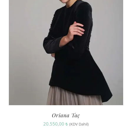
Oriana Taç
20.550,00
₺
(KDV Dahil)