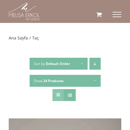
Skip
to
content
Ana Sayfa
Taç
Sort by
Default Order
Show
24 Products