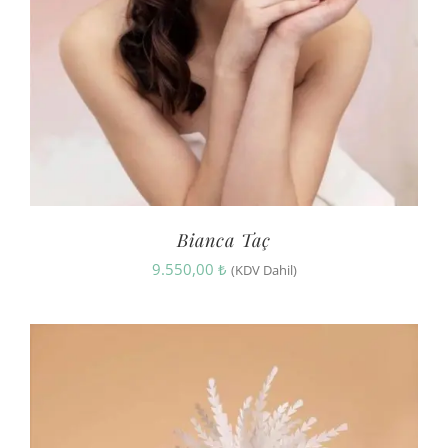
Bianca Taç
9.550,00
₺
(KDV Dahil)