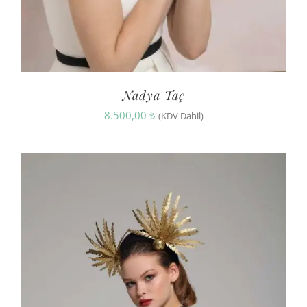
Nadya Taç
8.500,00
₺
(KDV Dahil)