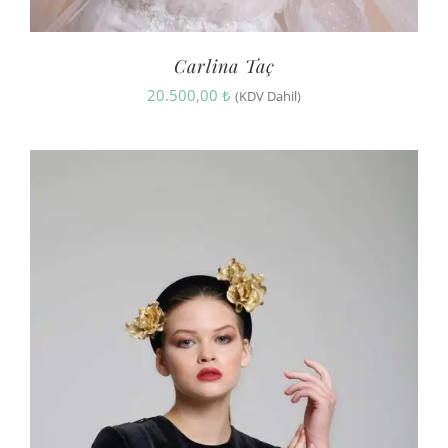
Carlina Taç
20.500,00
₺
(KDV Dahil)