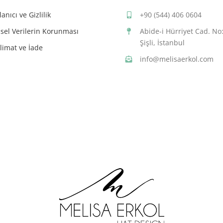
lanıcı ve Gizlilik
+90 (544) 406 0604
isel Verilerin Korunması
Abide-i Hürriyet Cad. No
Şişli, İstanbul
limat ve İade
info@melisaerkol.com