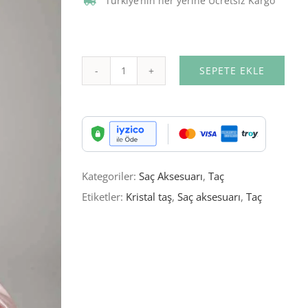
Türkiye’nin her yerine Ücretsiz Kargo
SEPETE EKLE
Alta
Taç
adet
Kategoriler:
Saç Aksesuarı
,
Taç
Etiketler:
Kristal taş
,
Saç aksesuarı
,
Taç