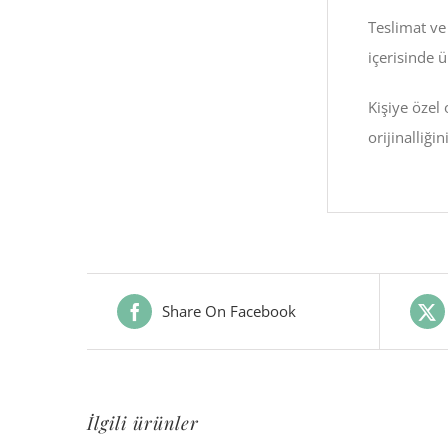
Teslimat ve
içerisinde ü
Kişiye özel
orijinalliği
Share On Facebook
İlgili ürünler