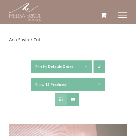
Skip
to
content
Ana Sayfa
Tül
Sort by
Default Order
Show
12 Products