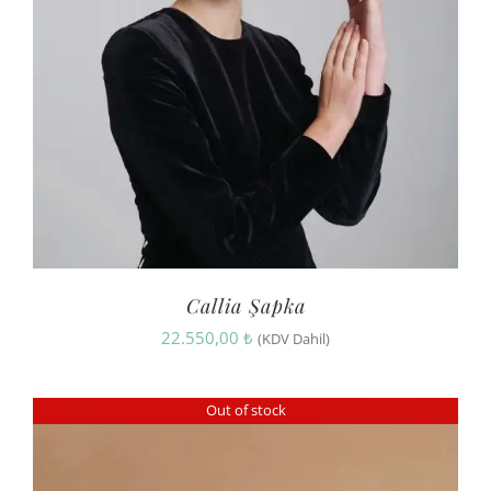
Callia Şapka
22.550,00
₺
(KDV Dahil)
Out of stock