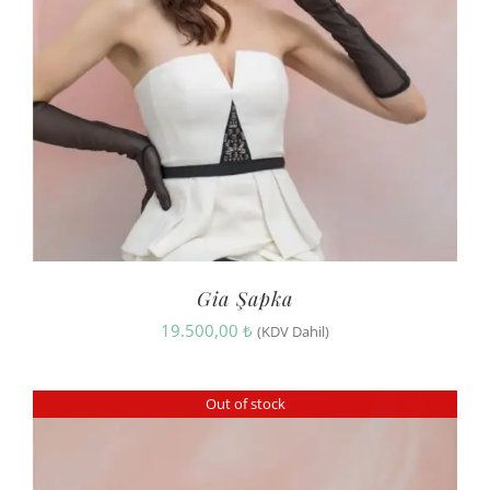
Gia Şapka
19.500,00
₺
(KDV Dahil)
Out of stock