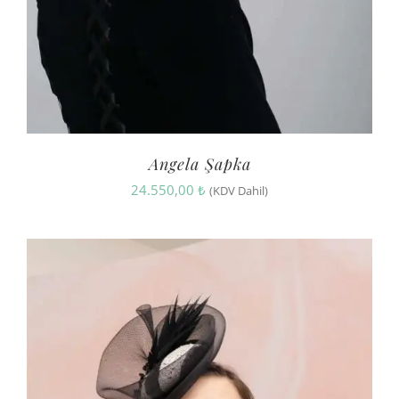
Angela Şapka
24.550,00
₺
(KDV Dahil)