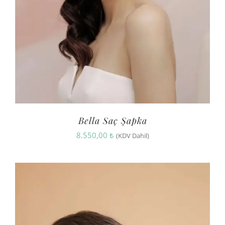
Bella Saç Şapka
8.550,00
₺
(KDV Dahil)